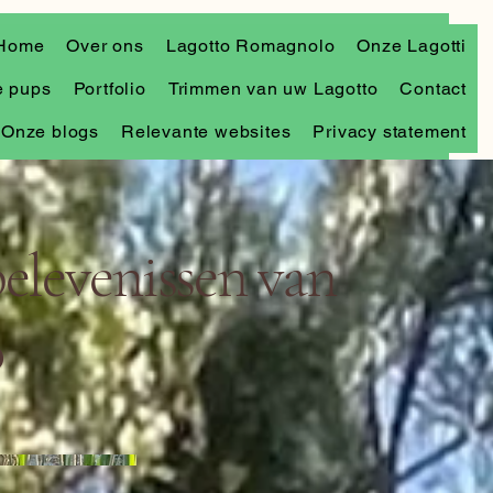
Home
Over ons
Lagotto Romagnolo
Onze Lagotti
 pups
Portfolio
Trimmen van uw Lagotto
Contact
Onze blogs
Relevante websites
Privacy statement
elevenissen van
o