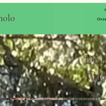
nolo
Onze
De b
Vic