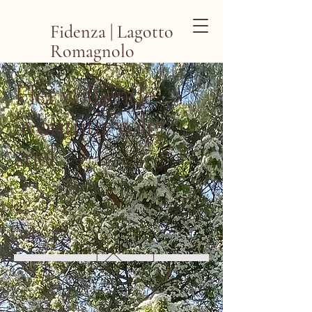
Fidenza | Lagotto
Romagnolo
Het volgende
avontuur volgt
snel
...