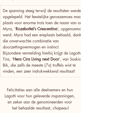
De spanning steeg terwijl de resultaten werden 
opgelepeld. Het feestelijke geroezemoes maakte 
plaats voor enorme trots toen de naam van onze 
Myra, ‘
Rozebottel’s Crescentina
’, opgenoemd 
werd. Myra had een ereplaats behaald, dankzij 
die onverwachte combinatie van 
doorzettingsvermogen en instinct.
Bijzondere vermelding hierbij krijgt de Lagotto 
Tira, ‘
Hera Cira Living next Door
’, van Saskia 
Bik, die zelfs de meeste (7x) truffels wist te 
vinden, een zeer indrukwekkend resultaat!
Felicitaties aan alle deelnemers en hun 
Lagotti voor hun geleverde inspanningen, 
en zeker aan de genomineerden voor 
het behaalde resultaat, chapeau!