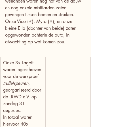
weilanden waren nog nat van de dauw 
en nog enkele mistflarden zaten 
gevangen tussen bomen en struiken. 
Onze Vico (♂), Myra (♀), en onze 
kleine Ella (dochter van beide) zaten 
opgewonden achterin de auto, in 
afwachting op wat komen zou.
Onze 3x Lagotti 
waren ingeschreven 
voor de werkproef 
truffelspeuren
, 
georganiseerd door 
de LRWD e.V. op 
zondag 31 
augustus.
In totaal waren 
hiervoor 40x 