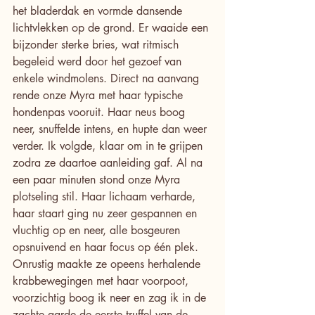
het bladerdak en vormde dansende 
lichtvlekken op de grond. Er waaide een 
bijzonder sterke bries, wat ritmisch 
begeleid werd door het gezoef van 
enkele windmolens. Direct na aanvang 
rende onze Myra met haar typische 
hondenpas vooruit. Haar neus boog 
neer, snuffelde intens, en hupte dan weer 
verder. Ik volgde, klaar om in te grijpen 
zodra ze daartoe aanleiding gaf. Al na 
een paar minuten stond onze Myra 
plotseling stil. Haar lichaam verharde, 
haar staart ging nu zeer gespannen en 
vluchtig op en neer, alle bosgeuren 
opsnuivend en haar focus op één plek. 
Onrustig maakte ze opeens herhalende 
krabbewegingen met haar voorpoot, 
voorzichtig boog ik neer en zag ik in de 
zachte aarde de eerste truffel van de 