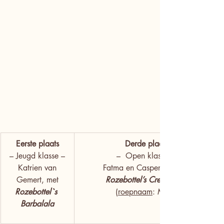
Eerste plaats
Derde plaats
– Jeugd klasse –
–  Open klasse – 
 Katrien van 
Fatma en Casper, met hun
Gemert, met
Rozebottel’s Crescentina
Rozebottel`s 
(
roepnaam
: Myra)
Barbalala