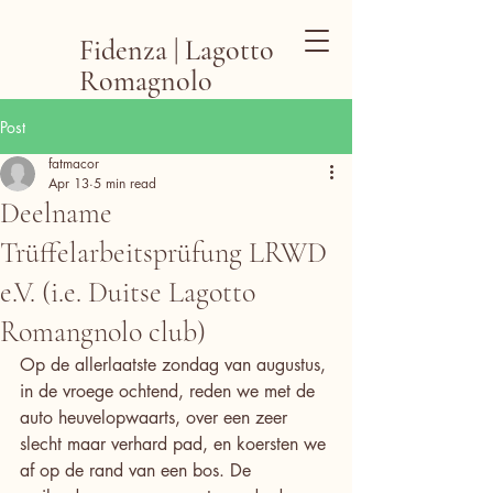
Fidenza | Lagotto
Romagnolo
Post
fatmacor
Apr 13
5 min read
Deelname
Trüffelarbeitsprüfung LRWD
e.V. (i.e. Duitse Lagotto
Romangnolo club)
Op de allerlaatste zondag van augustus, 
in de vroege ochtend, reden we met de 
auto heuvelopwaarts, over een zeer 
slecht maar verhard pad, en koersten we 
af op de rand van een bos. De 