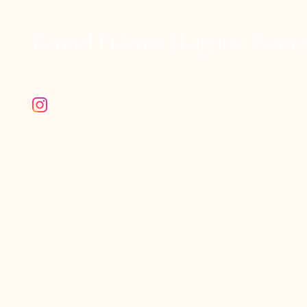
waarom dat gebeurt en hoe jij
Kennel Fidenza | Lagotto Roma
Volg ons op Instagram @fidenza.lagotto