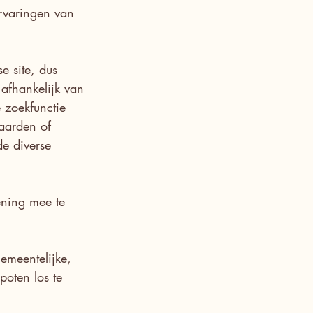
varingen van 
e site, dus 
afhankelijk van 
 zoekfunctie 
paarden of 
e diverse 
ening mee te 
emeentelijke, 
poten los te 