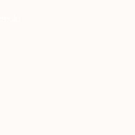
zijn. Maar wa
gnolo
06-167
Fidenza
Haneman
(provinc