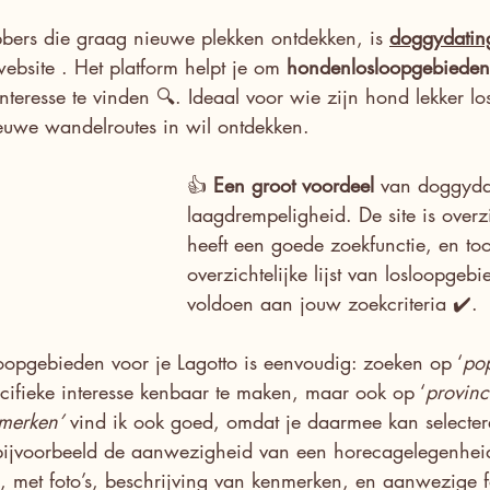
ers die graag nieuwe plekken ontdekken, is 
doggydatin
ebsite . Het platform helpt je om 
hondenlosloopgebieden
eresse te vinden 🔍. Ideaal voor wie zijn hond lekker los
ieuwe wandelroutes in wil ontdekken.
👍 
Een groot voordeel
 van 
doggyda
laagdrempeligheid. De site is overzi
heeft een goede zoekfunctie, en to
overzichtelijke lijst van losloopgeb
voldoen aan jouw zoekcriteria ✔️.
oopgebieden voor je Lagotto is eenvoudig: zoeken op ‘
pop
cifieke interesse kenbaar te maken, maar ook op ‘
provinc
merken’
 vind ik ook goed, omdat je daarmee kan selecter
 bijvoorbeeld de aanwezigheid van een horecagelegenheid
 met foto’s, beschrijving van kenmerken, en aanwezige fa