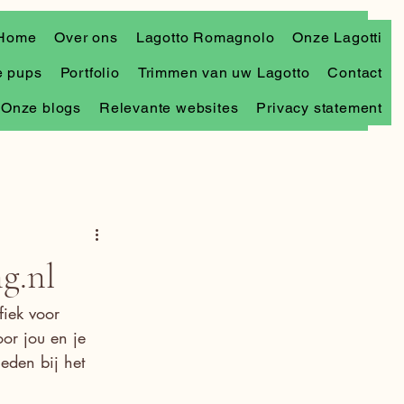
Home
Over ons
Lagotto Romagnolo
Onze Lagotti
 pups
Portfolio
Trimmen van uw Lagotto
Contact
Onze blogs
Relevante websites
Privacy statement
g.nl
fiek voor 
or jou en je 
eden bij het 