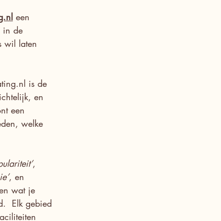
g.nl
 een 
 in de 
 wil laten 
ting.nl
 is de 
chtelijk, en 
ont een 
ieden, welke 
ulariteit’
, 
ie’
, en 
en wat je 
.  Elk gebied 
ciliteiten 