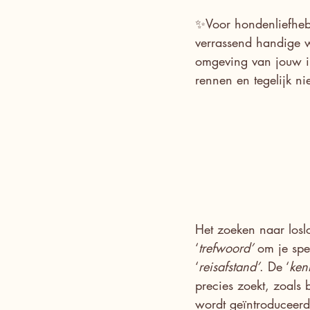
✨Voor hondenliefhebb
verrassend handige w
omgeving van jouw int
rennen en tegelijk n
Het zoeken naar losl
‘
trefwoord’
 om je spe
‘
reisafstand’
. De ‘
ken
precies zoekt, zoals
wordt geïntroduceerd,