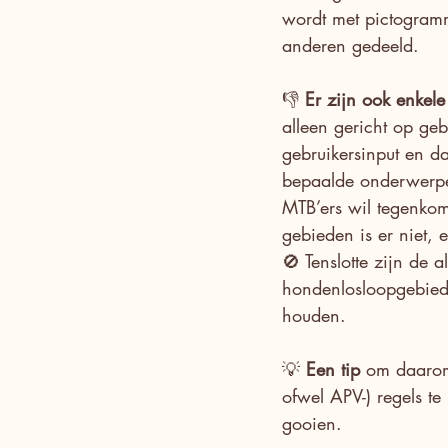
wordt met pictogra
anderen gedeeld.
👎 
Er zijn ook enkel
alleen gericht op ge
gebruikersinput en d
bepaalde onderwerpen 
MTB’ers wil tegenkom
gebieden is er niet, 
🚫 Tenslotte zijn de 
hondenlosloopgebiede
houden.
💡 
Een tip 
om daarom 
ofwel APV-) regels te
gooien.