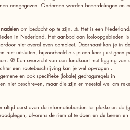
mmen aangegeven. Onderaan worden beoordelingen en er
e nadelen
 om bedacht op te zijn. ⚠️ Het is een Nederlands
bieden in Nederland. Het aanbod aan losloopgebieden is 
aardoor niet overal even compleet. Daarnaast kan je in de
niet uitsluiten, bijvoorbeeld als je een keer juist geen 
en. 🧭 Een overzicht van een landkaart met ligging van d
echter een routebeschrijving kan je wel opvragen . 
algemene en ook specifieke (lokale) gedragsregels in 
n niet beschreven, maar die zijn er meestal wel om rek
altijd eerst even de informatieborden ter plekke en de (g
 raadplegen, alvorens de riem af te doen en de benen en 