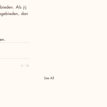
ieden. Als jij 
opgebieden, dan 
gen.
See All