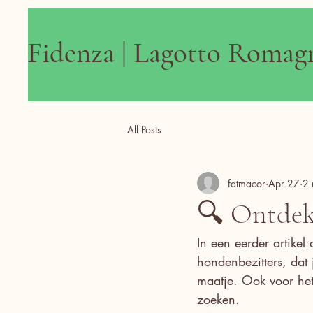
Fidenza | Lagotto Romag
All Posts
fatmacor
Apr 27
2 
🔍 Ontdek
In een eerder artikel
hondenbezitters, dat 
maatje. Ook voor het
zoeken.