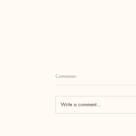
🌡️ Waarom de
Comments
lichaamstemperatuur van je
Lagotto stijgt tijdens speuren
De temperatuur van een hond
loopt vaak flink op tijdens
Write a comment...
speuroefeningen, en dat is
volkomen normaal — maar het
vraagt wél om slim omgaan met
belasting. Hieronder uitleg