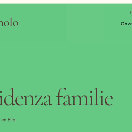
nolo
Onze
denza familie
 en Ella